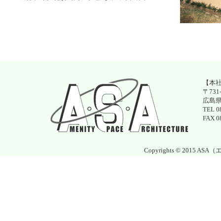
【本
〒731-
広島県
TEL 0
FAX 0
Copyrights © 2015 ASA（